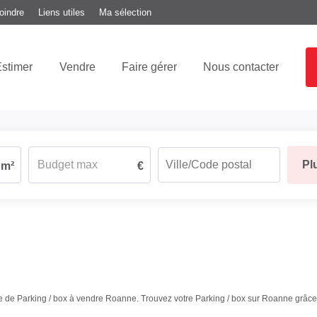
oindre
Liens utiles
Ma sélection
stimer
Vendre
Faire gérer
Nous contacter
Pl
m²
€
ère de Parking / box à vendre Roanne. Trouvez votre Parking / box sur Roanne gr