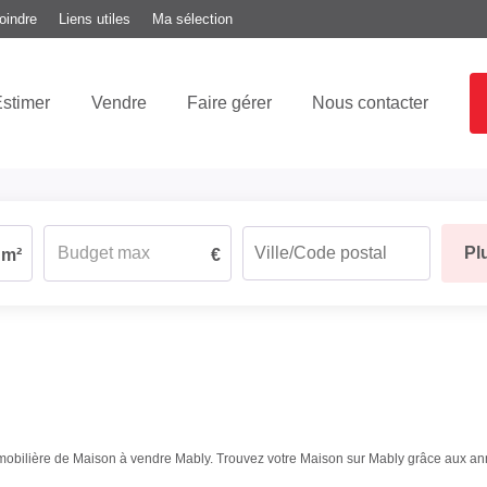
oindre
Liens utiles
Ma sélection
stimer
Vendre
Faire gérer
Nous contacter
Pl
m²
€
immobilière de Maison à vendre Mably. Trouvez votre Maison sur Mably grâce aux 