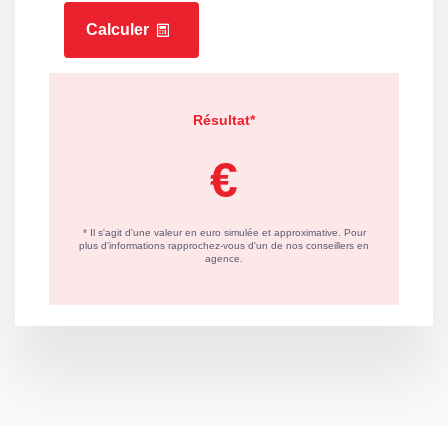
Valeur
289 kWh/m2 par an
consommation
énergie primaire
Gaz Effet de Serre
B
Valeur Gaz Effet de
9 Kg CO2/m2/an
serre
Montant minimum
1110 EUR
estimé des dépenses
annuelles d'énergie
pour un usage
standard
Montant maximum
1530 EUR
estimé des dépenses
annuelles d'énergie