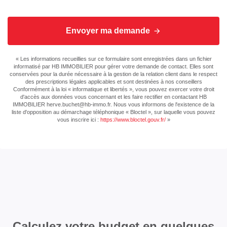
Plain-pied
Oui
Envoyer ma demande
Meublé
Non
Nombre niveaux
1
« Les informations recueillies sur ce formulaire sont enregistrées dans un fichier
informatisé par HB IMMOBILIER pour gérer votre demande de contact. Elles sont
conservées pour la durée nécessaire à la gestion de la relation client dans le respect
Séjour Double
Non
des prescriptions légales applicables et sont destinées à nos conseillers
Conformément à la loi « informatique et libertés », vous pouvez exercer votre droit
d'accès aux données vous concernant et les faire rectifier en contactant HB
Type Chauffage
Individuel
IMMOBILIER herve.buchet@hb-immo.fr. Nous vous informons de l'existence de la
liste d'opposition au démarchage téléphonique « Bloctel », sur laquelle vous pouvez
vous inscrire ici :
https://www.bloctel.gouv.fr/
»
Mode Chauffage
Bois
Etat intérieur
Bon
Calme
Oui
Clair
Oui
Calculez votre budget en quelques