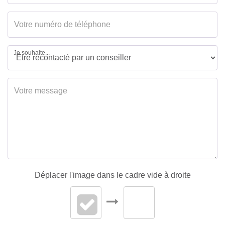
Fenêtres
Bois double vitrage
Volets
Bois
Je souhaite...
INTÉRIEUR
Nombre pièces
2
Chambres
1
Chambre RDC
1
Salle(s) d'eau
1
Déplacer l'image dans le cadre vide à droite
WC
1
Cuisine
Aménagée/équipée