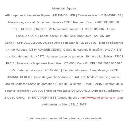
pour un usage
Mentions légales
standard
Affichage des informations légales : HB IMMOBILIER | Raison sociale : HB IMMOBILIER |
Adresse siège social : 5 rue Jean Jaurès - 42300 Roanne | Siret : 79088930700019 |
Surface de référence
59.3
RCS : ROANNE | Numero TVA Intracommunautaire : FR15790889307 | Forme
juridique : SARL | Capital social : 8 000 | Assurance RCP : 120 137 405 |
Carte T : CPI42012018000026365 | Date de délivrance : 2018-04-03 | Lieu de délivrance
CLASSES DPE/GES
: 4 rue Marengo 42334 ROANNE CEDEX | Caisse de garantie financière : GALIAN. | N°
de caisse de garantie : 45470 | Adresse caisse de garantie : 89 rue de La Boëtie - 75008
PARIS | Montant de la garantie financière : 120 000 | Carte G : CPI 4201 2018 000 026
365 | Date de délivrance : 2018-04-03 | Lieu de délivrance : 4 rue Marengo 42334
ROANNE CEDEX | Caisse de garantie financière : GALIAN | N° de caisse de garantie :
45470 | Adresse caisse de garantie : 89 rue de La Boëtie - 75008 PARIS | Montant de la
garantie financière : 280 000 | Nom du médiateur : ANM CONSO | Adresse du médiateur :
2 rue de Colmar - 94300 VINCENNES | Adresse du site :
http://www.anm-conso.com
| Date
d'obtention du label : 12/10/2017
Montant estimé des dépenses annuelles d'énergie pour
un usage standard entre 1110€ et 1530€. indexées aux
Entreprise juridiquement et financièrement indépendante
années 2021,2022 et 2023 (abonnement compris).