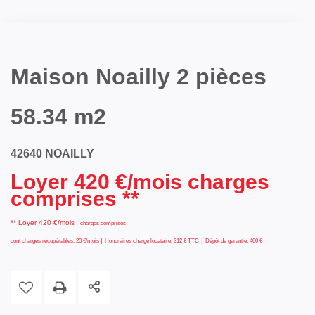
Maison Noailly 2 pièces
58.34 m2
42640 NOAILLY
Loyer 420 €/mois charges
comprises **
**
Loyer 420 €/mois
charges comprises
|
|
dont charges récupérables: 20 €/mois
Honoraires charge locataire: 312 € TTC
Dépôt de garantie: 400 €