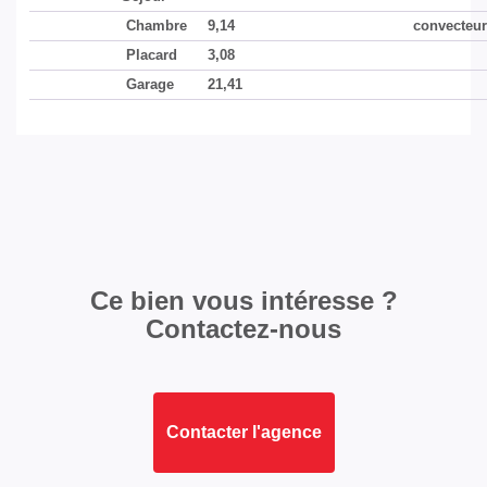
Chambre
9,14
convecteu
Loyer charges
420 EUR
Placard
3,08
comprises
Garage
21,41
Honoraires Locataire
312 EUR
Dépôt de Garantie
400 EUR
Régularisation des
Provisionnelles
charges
mensuelles avec
régularisation annuelle
Ce bien vous intéresse ?
Contactez-nous
COPROPRIÉTÉ
Bien en copropriété
Non
Contacter l'agence