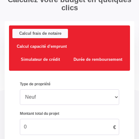
DIAGNOSTICS
clics
Concerné par un Etat
Non
des Risques et
Calcul frais de notaire
Pollutions (ERP)
Calcul capacité d'emprunt
Soumis à l'affichage
Oui
du DPE
Simulateur de crédit
Durée de remboursement
Date établissement
04/06/2026
Diagnostic
Energétique
Consommation
E
énergie primaire
Valeur
227 kWh/m2 par an
consommation
énergie finale