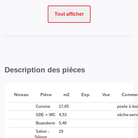
Mitoyenneté
1 côté
Tout afficher
ASPECTS FINANCIERS
Bien soumis à
Non
l'encadrement des
loyers
Description des pièces
Loyer mensuel HC
400 EUR
Loyer de base
400 EUR
Niveau
Pièce
m2
Exp.
Vue
Commen
Provision sur
20 EUR
charges
Cuisine
17,05
poele à bo
SDE + WC
4,53
sèche-serv
Prestations / charges
Taxe ordures
Buanderie
5,40
ménagères, ramonage
Salon -
19
annuel (à souscrire)
Séjour