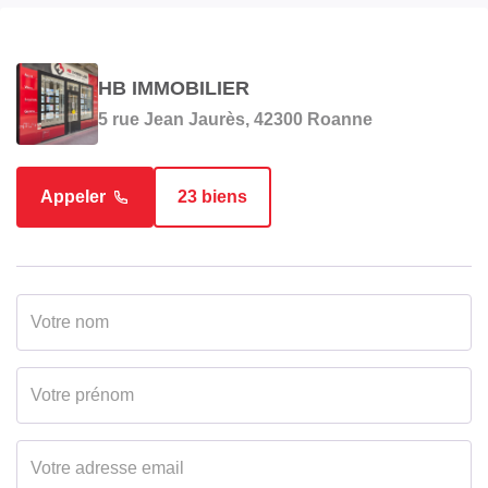
SURFACES
Surface
58.34 m2
HB IMMOBILIER
5 rue Jean Jaurès, 42300 Roanne
EXTÉRIEUR
Appeler
23 biens
Jardin
Non
Neuf - Ancien
Ancien
Standing
Normal
Etat général
Bon Etat
Vis à Vis
Non
Etat extérieur
Moyen