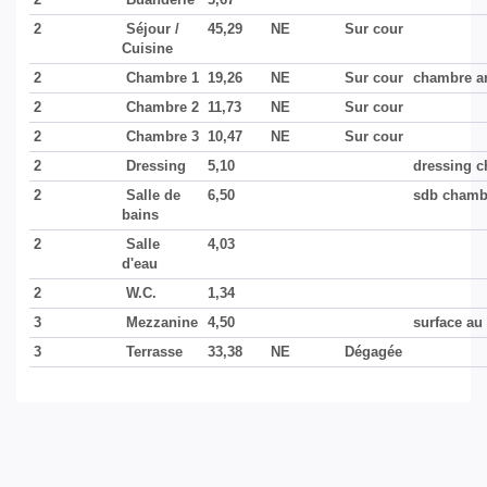
2
Séjour /
45,29
NE
Sur cour
Cuisine
2
Chambre 1
19,26
NE
Sur cour
chambre a
2
Chambre 2
11,73
NE
Sur cour
2
Chambre 3
10,47
NE
Sur cour
2
Dressing
5,10
dressing 
2
Salle de
6,50
sdb chamb
bains
2
Salle
4,03
d'eau
2
W.C.
1,34
3
Mezzanine
4,50
surface au 
3
Terrasse
33,38
NE
Dégagée