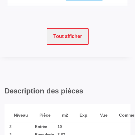
Tout afficher
Description des pièces
Niveau
Pièce
m2
Exp.
Vue
Commen
2
Entrée
10
2
Buanderie
3,67