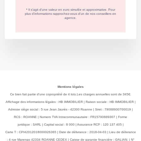
Mentions légales
Ce bien fait partie d'une copropriété de 4 lots.Les charges annuelles sont de 345€.
Affichage des informations légales : HB IMMOBILIER | Raison sociale : HB IMMOBILIER |
Adresse siège social : 5 rue Jean Jaurès - 42300 Roanne | Siret : 79088930700019 |
RCS : ROANNE | Numero TVA Intracommunautaire : FR15790889307 | Forme
juridique : SARL | Capital social : 8 000 | Assurance RCP : 120 137 405 |
Carte T : CPI42012018000026365 | Date de délivrance : 2018-04-03 | Lieu de délivrance
: 4 rue Marengo 42334 ROANNE CEDEX | Caisse de garantie financière : GALIAN. | N°