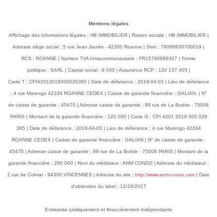
Mentions légales
Affichage des informations légales : HB IMMOBILIER | Raison sociale : HB IMMOBILIER |
Adresse siège social : 5 rue Jean Jaurès - 42300 Roanne | Siret : 79088930700019 |
RCS : ROANNE | Numero TVA Intracommunautaire : FR15790889307 | Forme
juridique : SARL | Capital social : 8 000 | Assurance RCP : 120 137 405 |
Carte T : CPI42012018000026365 | Date de délivrance : 2018-04-03 | Lieu de délivrance
: 4 rue Marengo 42334 ROANNE CEDEX | Caisse de garantie financière : GALIAN. | N°
de caisse de garantie : 45470 | Adresse caisse de garantie : 89 rue de La Boëtie - 75008
PARIS | Montant de la garantie financière : 120 000 | Carte G : CPI 4201 2018 000 026
365 | Date de délivrance : 2018-04-03 | Lieu de délivrance : 4 rue Marengo 42334
ROANNE CEDEX | Caisse de garantie financière : GALIAN | N° de caisse de garantie :
45470 | Adresse caisse de garantie : 89 rue de La Boëtie - 75008 PARIS | Montant de la
garantie financière : 280 000 | Nom du médiateur : ANM CONSO | Adresse du médiateur :
2 rue de Colmar - 94300 VINCENNES | Adresse du site :
http://www.anm-conso.com
| Date
d'obtention du label : 12/10/2017
Entreprise juridiquement et financièrement indépendante