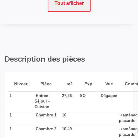
Tout afficher
Description des pièces
Niveau
Pièce
m2
Exp.
Vue
Comme
1
Entrée -
27,26
SO
Dégagée
Séjour -
Cuisine
1
Chambre 1
10
+aménag
placards
1
Chambre 2
10,40
+aménag
placards