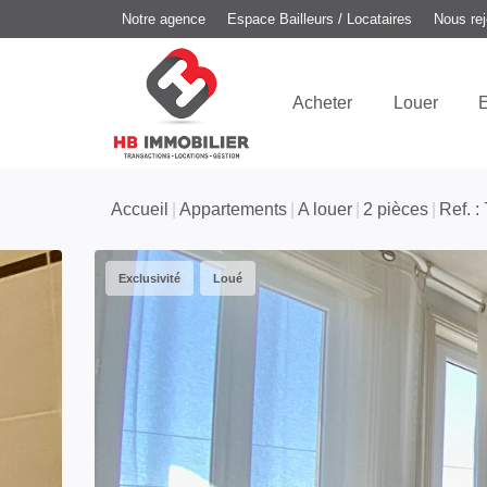
Notre agence
Espace Bailleurs / Locataires
Nous rej
Acheter
Louer
E
Accueil
Appartements
A louer
2 pièces
Ref. :
Exclusivité
Loué