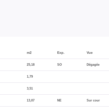
m2
Exp.
Vue
25,18
SO
Dégagée
1,79
3,51
13,07
NE
Sur cour