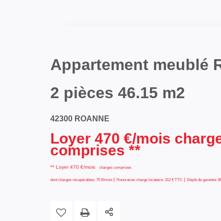
Appartement meublé 
2 pièces 46.15 m2
42300 ROANNE
Loyer 470 €/mois charg
comprises **
**
Loyer 470 €/mois
charges comprises
|
|
dont charges récupérables: 70 €/mois
Honoraires charge locataire: 312 € TTC
Dépôt de garantie: 8