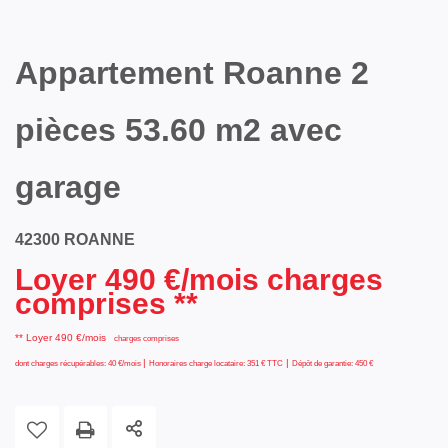
Appartement Roanne 2
pièces 53.60 m2 avec
garage
42300 ROANNE
Loyer 490 €/mois charges
comprises **
**
Loyer 490 €/mois
charges comprises
|
|
dont charges récupérables: 40 €/mois
Honoraires charge locataire: 351 € TTC
Dépôt de garantie: 450 €