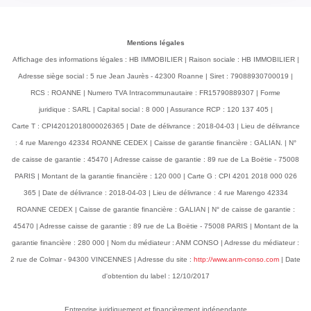
Mentions légales
Affichage des informations légales : HB IMMOBILIER | Raison sociale : HB IMMOBILIER |
Adresse siège social : 5 rue Jean Jaurès - 42300 Roanne | Siret : 79088930700019 |
RCS : ROANNE | Numero TVA Intracommunautaire : FR15790889307 | Forme
juridique : SARL | Capital social : 8 000 | Assurance RCP : 120 137 405 |
Carte T : CPI42012018000026365 | Date de délivrance : 2018-04-03 | Lieu de délivrance
: 4 rue Marengo 42334 ROANNE CEDEX | Caisse de garantie financière : GALIAN. | N°
de caisse de garantie : 45470 | Adresse caisse de garantie : 89 rue de La Boëtie - 75008
PARIS | Montant de la garantie financière : 120 000 | Carte G : CPI 4201 2018 000 026
365 | Date de délivrance : 2018-04-03 | Lieu de délivrance : 4 rue Marengo 42334
ROANNE CEDEX | Caisse de garantie financière : GALIAN | N° de caisse de garantie :
45470 | Adresse caisse de garantie : 89 rue de La Boëtie - 75008 PARIS | Montant de la
garantie financière : 280 000 | Nom du médiateur : ANM CONSO | Adresse du médiateur :
2 rue de Colmar - 94300 VINCENNES | Adresse du site :
http://www.anm-conso.com
| Date
d'obtention du label : 12/10/2017
Entreprise juridiquement et financièrement indépendante