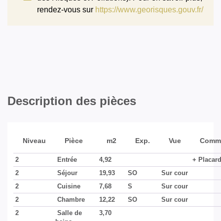
rendez-vous sur
https://www.georisques.gouv.fr/
Description des pièces
Niveau
Pièce
m2
Exp.
Vue
Comme
2
Entrée
4,92
+ Placar
2
Séjour
19,93
SO
Sur cour
2
Cuisine
7,68
S
Sur cour
2
Chambre
12,22
SO
Sur cour
2
Salle de
3,70