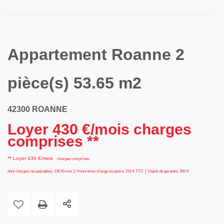
Appartement Roanne 2
pièce(s) 53.65 m2
42300 ROANNE
Loyer 430 €/mois charges
comprises **
**
Loyer 430 €/mois
charges comprises
|
|
dont charges récupérables: 130 €/mois
Honoraires charge locataire: 216 € TTC
Dépôt de garantie: 300 €