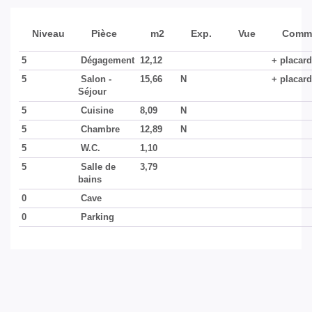
Niveau
Pièce
m2
Exp.
Vue
Comme
5
Dégagement
12,12
+ placar
5
Salon -
15,66
N
+ placar
Séjour
5
Cuisine
8,09
N
5
Chambre
12,89
N
5
W.C.
1,10
5
Salle de
3,79
bains
0
Cave
0
Parking