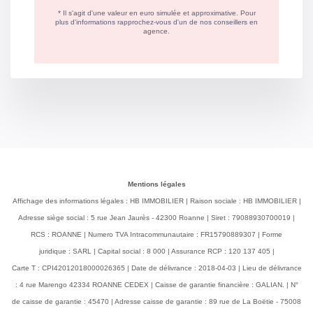
Mentions légales
Affichage des informations légales : HB IMMOBILIER | Raison sociale : HB IMMOBILIER |
Adresse siège social : 5 rue Jean Jaurès - 42300 Roanne | Siret : 79088930700019 |
RCS : ROANNE | Numero TVA Intracommunautaire : FR15790889307 | Forme
juridique : SARL | Capital social : 8 000 | Assurance RCP : 120 137 405 |
Carte T : CPI42012018000026365 | Date de délivrance : 2018-04-03 | Lieu de délivrance
: 4 rue Marengo 42334 ROANNE CEDEX | Caisse de garantie financière : GALIAN. | N°
de caisse de garantie : 45470 | Adresse caisse de garantie : 89 rue de La Boëtie - 75008