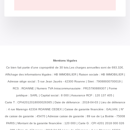
Mentions légales
Ce bien fait partie d'une copropriété de 30 lots.Les charges annuelles sont de 693.32€.
Affichage des informations légales : HB IMMOBILIER | Raison sociale : HB IMMOBILIER |
Adresse siège social : 5 rue Jean Jaurès - 42300 Roanne | Siret : 79088930700019 |
RCS : ROANNE | Numero TVA Intracommunautaire : FR15790889307 | Forme
juridique : SARL | Capital social : 8 000 | Assurance RCP : 120 137 405 |
Carte T : CPI42012018000026365 | Date de délivrance : 2018-04-03 | Lieu de délivrance
: 4 rue Marengo 42334 ROANNE CEDEX | Caisse de garantie financière : GALIAN. | N°
de caisse de garantie : 45470 | Adresse caisse de garantie : 89 rue de La Boëtie - 75008
PARIS | Montant de la garantie financière : 120 000 | Carte G : CPI 4201 2018 000 026