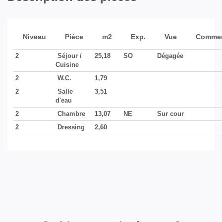
Niveau
Pièce
m2
Exp.
Vue
Commen
2
Séjour /
25,18
SO
Dégagée
Cuisine
2
W.C.
1,79
2
Salle
3,51
d'eau
2
Chambre
13,07
NE
Sur cour
2
Dressing
2,60