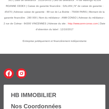
365 | Date de délivrance : 2018-04-03 | Lieu de délivrance : 4 rue Marengo 42334
ROANNE CEDEX | Caisse de garantie financière : GALIAN | N° de caisse de garantie :
45470 | Adresse caisse de garantie : 89 rue de La Boëtie - 75008 PARIS | Montant de la
garantie financière : 280 000 | Nom du médiateur : ANM CONSO | Adresse du médiateur :
2 rue de Colmar - 94300 VINCENNES | Adresse du site :
http://www.anm-conso.com
| Date
d'obtention du label : 12/10/2017
Entreprise juridiquement et financièrement indépendante
HB IMMOBILIER
Nos Coordonnées