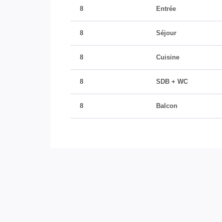
8
Entrée
8
Séjour
8
Cuisine
8
SDB + WC
8
Balcon