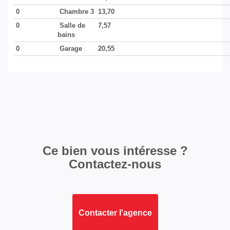
EXTÉRIEUR
0
Chambre 3
13,70
0
Salle de
7,57
bains
Année construction
2017
0
Garage
20,55
Neuf - Ancien
Récent
Standing
Bon
Etat général
Excellent
Etat extérieur
Excellent
Ce bien vous intéresse ?
Fenêtres
Mixte alu et pvc
Contactez-nous
Volets
Roulants électriques
Isolation
Laine de verre
Contacter l'agence
Assainissement
Tout à l'égout