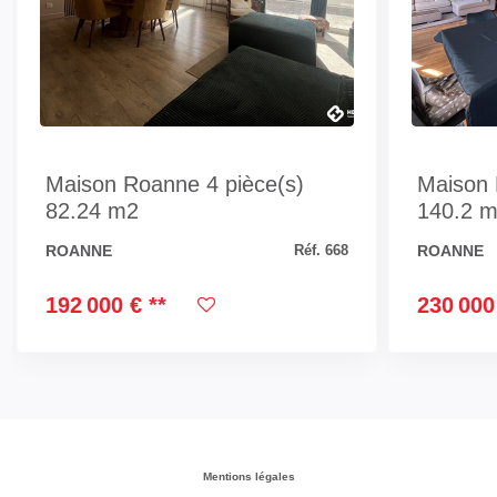
estimé des dépenses
annuelles d'énergie
pour un usage
standard
CLASSES DPE/GES
Maison Roanne 4 pièce(s)
Maison 
82.24 m2
140.2 
ROANNE
ROANNE
Réf. 668
192 000 €
**
230 000
Montant estimé des dépenses annuelles d'énergie pour
un usage standard entre 1450€ et 1970€. Pour la date
de référence 01/01/2021.
Mentions légales