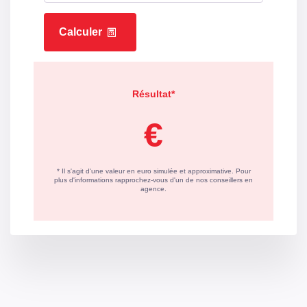
Concerné par un Etat
Oui
des Risques et
Pollutions (ERP)
Soumis à l'affichage
Oui
du DPE
Date établissement
03/03/2023
Diagnostic
Energétique
Consommation
C
énergie primaire
Valeur
139.7 kWh/m2 par an
consommation
énergie primaire
Valeur
73 kWh/m2 par an
consommation