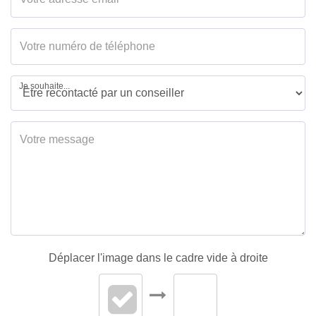
Exposition Séjour
SUD - NORD
Séjour Double
Oui
Type Chauffage
Individuel
Je souhaite...
Méca. Chauffage
Air pulsé
Mode Chauffage
Climatisation
réversible + électrique
Etat intérieur
A rafraîchir
Calme
Oui
Clair
Oui
Déplacer l'image dans le cadre vide à droite
AUTRES