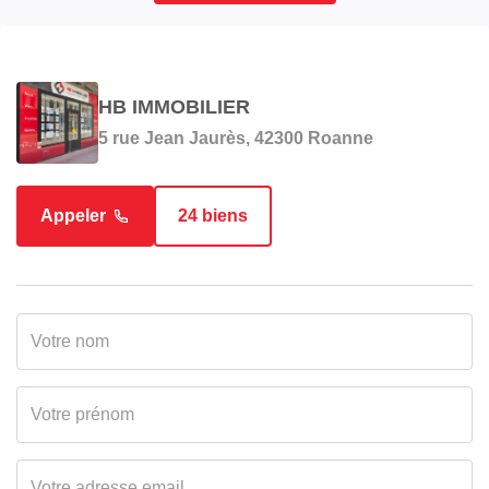
INTÉRIEUR
HB IMMOBILIER
Nombre pièces
5
5 rue Jean Jaurès, 42300 Roanne
Chambres
4
Appeler
24 biens
Salle(s) de bains
1
WC
1
Cuisine
Américaine Amenagée
Equipée
Plain-pied
Oui
Nombre niveaux
1