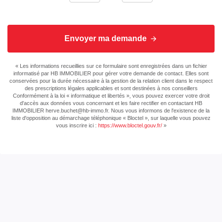
Ascenseur
Non
Envoyer ma demande
Nombre de terrasses
2
Type de
Garage Simple
« Les informations recueillies sur ce formulaire sont enregistrées dans un fichier
informatisé par HB IMMOBILIER pour gérer votre demande de contact. Elles sont
Stationnement
conservées pour la durée nécessaire à la gestion de la relation client dans le respect
des prescriptions légales applicables et sont destinées à nos conseillers
Conformément à la loi « informatique et libertés », vous pouvez exercer votre droit
Nombre places
2
d'accès aux données vous concernant et les faire rectifier en contactant HB
parking
IMMOBILIER herve.buchet@hb-immo.fr. Nous vous informons de l'existence de la
liste d'opposition au démarchage téléphonique « Bloctel », sur laquelle vous pouvez
vous inscrire ici :
https://www.bloctel.gouv.fr/
»
Nombre garages/Box
1
Détecteur de fumée
Oui
Fibre Optique
Oui
Interphone
Non
Digicode
Non