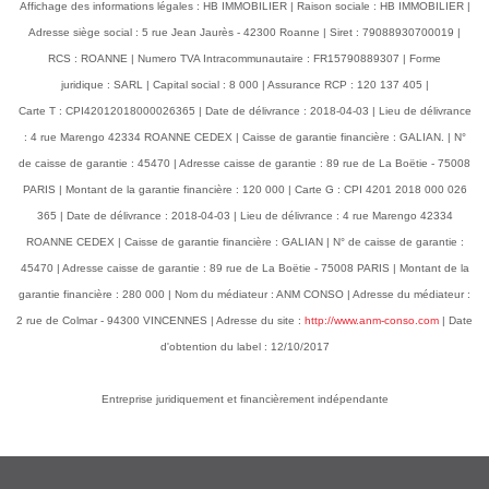
Affichage des informations légales : HB IMMOBILIER | Raison sociale : HB IMMOBILIER |
Adresse siège social : 5 rue Jean Jaurès - 42300 Roanne | Siret : 79088930700019 |
RCS : ROANNE | Numero TVA Intracommunautaire : FR15790889307 | Forme
juridique : SARL | Capital social : 8 000 | Assurance RCP : 120 137 405 |
Carte T : CPI42012018000026365 | Date de délivrance : 2018-04-03 | Lieu de délivrance
: 4 rue Marengo 42334 ROANNE CEDEX | Caisse de garantie financière : GALIAN. | N°
de caisse de garantie : 45470 | Adresse caisse de garantie : 89 rue de La Boëtie - 75008
PARIS | Montant de la garantie financière : 120 000 | Carte G : CPI 4201 2018 000 026
365 | Date de délivrance : 2018-04-03 | Lieu de délivrance : 4 rue Marengo 42334
ROANNE CEDEX | Caisse de garantie financière : GALIAN | N° de caisse de garantie :
45470 | Adresse caisse de garantie : 89 rue de La Boëtie - 75008 PARIS | Montant de la
garantie financière : 280 000 | Nom du médiateur : ANM CONSO | Adresse du médiateur :
2 rue de Colmar - 94300 VINCENNES | Adresse du site :
http://www.anm-conso.com
| Date
d'obtention du label : 12/10/2017
Entreprise juridiquement et financièrement indépendante