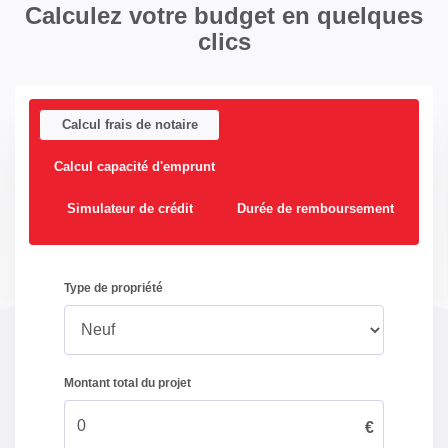
Calculez votre budget en quelques
clics
Visiophone
Non
Piscine
Non
Calcul frais de notaire
Climatisation
Oui
Calcul capacité d'emprunt
Sous-sol
Non
Simulateur de crédit
Durée de remboursement
Véranda
Non
Gardien
Non
Panneau Solaire
Non
DIAGNOSTICS