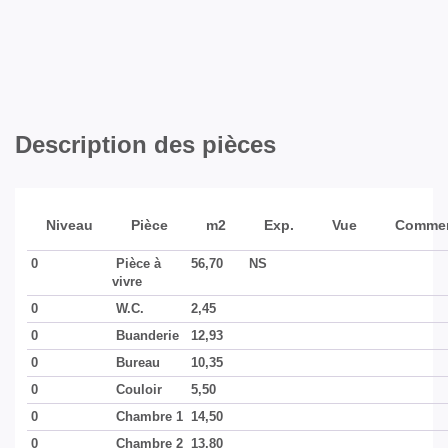
ASPECTS FINANCIERS
Prix
299900 EUR
Bien soumis à
Non
l'encadrement des
Description des pièces
loyers
Taxe Foncière
1661 EUR
Niveau
Pièce
m2
Exp.
Vue
Commen
0
Pièce à
56,70
NS
SURFACES
vivre
0
W.C.
2,45
0
Buanderie
12,93
Surface
139.7 m2
0
Bureau
10,35
Surface terrain
572 m2
0
Couloir
5,50
0
Chambre 1
14,50
0
Chambre 2
13,80