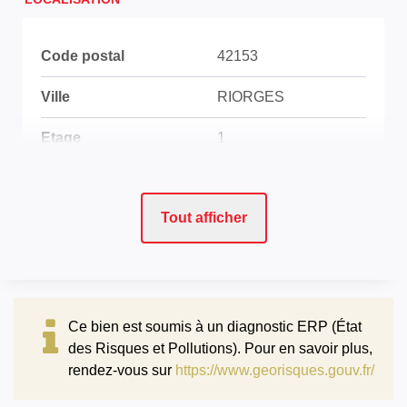
Code postal
42153
Ville
RIORGES
Etage
1
Nombre étages
1
Tout afficher
Accès Bus
2 min
Accès Ecole
5 min
Accès Crèche
5 min
Ce bien est soumis à un diagnostic ERP (État
Accès Gare
5 min
des Risques et Pollutions). Pour en savoir plus,
rendez-vous sur
https://www.georisques.gouv.fr/