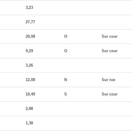
3,23
27,77
20,08
O
Sur cour
9,29
O
Sur cour
3,26
12,08
N
Sur rue
10,49
S
Sur cour
2,88
1,38