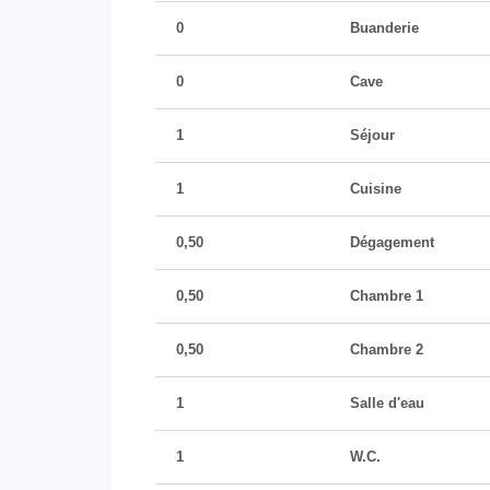
0
Buanderie
0
Cave
1
Séjour
1
Cuisine
0,50
Dégagement
0,50
Chambre 1
0,50
Chambre 2
1
Salle d'eau
1
W.C.