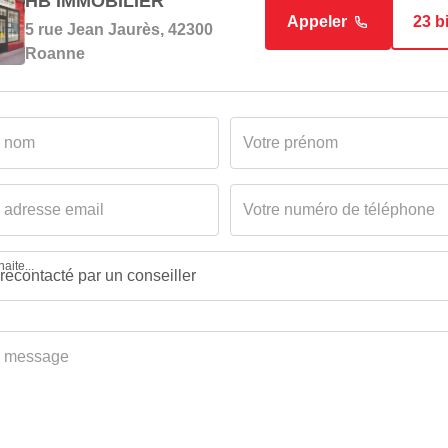
HB IMMOBILIER
Appeler
23 b
5 rue Jean Jaurès, 42300
Roanne
aite...