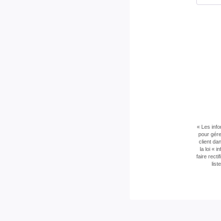
« Les info
pour gére
client da
la loi «
faire rec
list