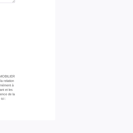
 IMMOBILIER
a relation
ormément à
nt et les
ence de la
ici :