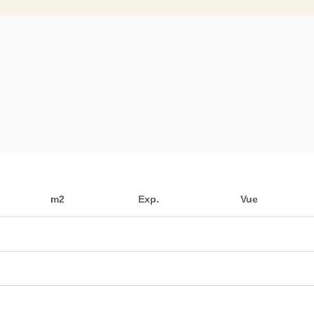
m2
Exp.
Vue