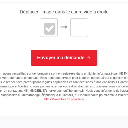
Déplacer l'image dans le cadre vide à droite
Envoyer ma demande
rmations recueillies sur ce formulaire sont enregistrées dans un fichier informatisé par HB
r votre demande de contact. Elles sont conservées pour la durée nécessaire à la gestion de l
ns le respect des prescriptions légales applicables et sont destinées à nos conseillers Conf
 informatique et libertés », vous pouvez exercer votre droit d'accès aux données vous concerna
tifier en contactant HB IMMOBILIER herve.buchet@hb-immo.fr. Nous vous informons de l'exist
e d'opposition au démarchage téléphonique « Bloctel », sur laquelle vous pouvez vous inscrire 
https://www.bloctel.gouv.fr/
»