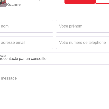
Roanne
aite...